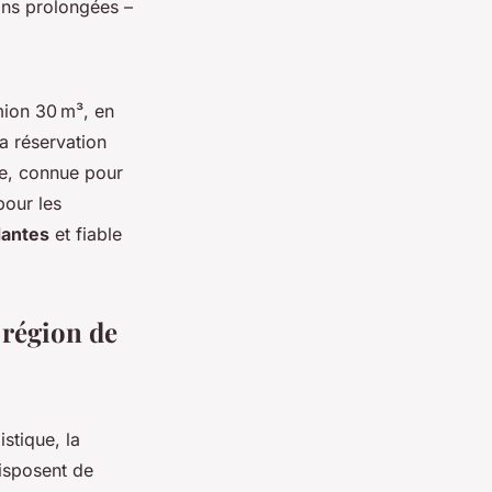
ons prolongées –
mion 30 m³, en
a réservation
e, connue pour
pour les
 Nantes
et fiable
a région de
stique, la
disposent de