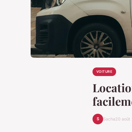
VOITURE
Locatio
facilem
S
Sacha
20 août