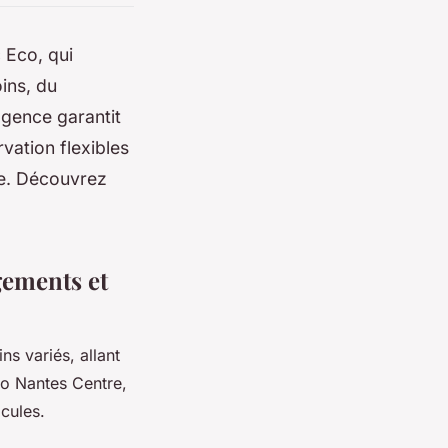
 Eco, qui
ins, du
agence garantit
vation flexibles
pe. Découvrez
gements et
s variés, allant
o Nantes Centre,
cules.