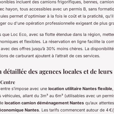
ponibles incluent des camions frigorifiques, bennes, camion
c hayon, tous accessibles avec un permis B, sans formatio
ules permet d'optimiser à la fois le coût et la praticité, qu'i
er ou d'une opération professionnelle exigeant de plus g
s que Loc Eco, avec sa flotte étendue dans la région, metten
nomiques et flexibles. La réservation en ligne facilite la c
 avec des offres jusqu’à 30% moins chères. La disponibilité
ions de carburant ajoutent à l’attrait de ces services.
 détaillée des agences locales et de leurs
 Centre
entre s’impose avec une
location utilitaire Nantes flexible
es véhicules, allant du 3m³ au 6m³ (utilisables avec un perm
 de
location camion déménagement Nantes
qu’aux attente
e économique Nantes
. Les tarifs commencent autour de 4 €/