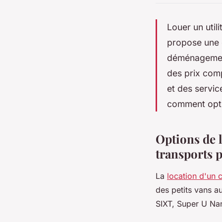
Louer un util
propose une 
déménagement 
des prix comp
et des servi
comment optim
Options de 
transports 
La
location d'un 
des petits vans 
SIXT, Super U Nan