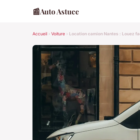
📰
Auto Astuce
Accueil
›
Voiture
›
Location camion Nantes : Louez fac