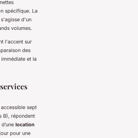
nettes
n spécifique. La
l s'agisse d'un
rands volumes.
t l'accent sur
omparaison des
 immédiate et la
 services
, accessible sept
is B), répondent
s d’une
location
jour pour une