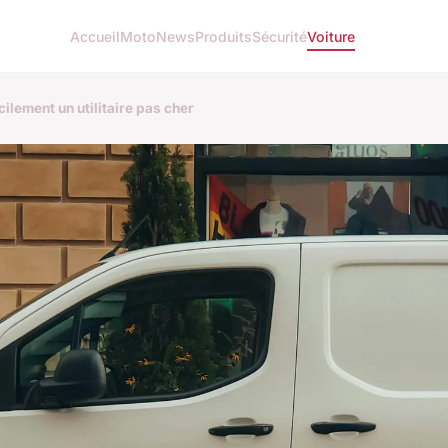
Accueil
Moto
News
Produits
Sécurité
Voiture
ilement un utilitaire pas cher