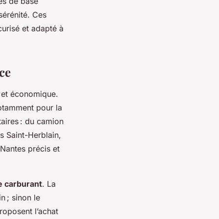
tes de base
sérénité. Ces
écurisé et adapté à
ace
e et économique.
notamment pour la
taires : du camion
 Saint-Herblain,
 Nantes précis et
e carburant
. La
n ; sinon le
proposent l’achat