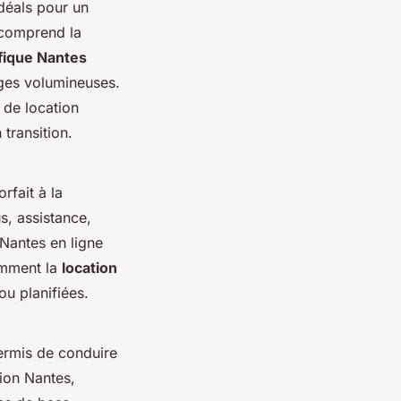
déals pour un
 comprend la
ifique Nantes
rges volumineuses.
 de location
transition.
rfait à la
s, assistance,
 Nantes en ligne
amment la
location
ou planifiées.
ermis de conduire
mion Nantes,