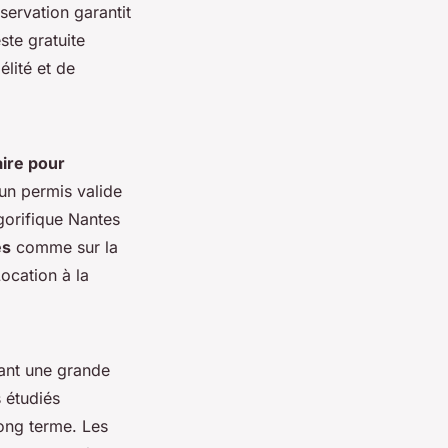
éservation garantit
ste gratuite
élité et de
aire pour
’un permis valide
igorifique Nantes
es
comme sur la
ocation à la
nt une grande
s étudiés
ong terme. Les