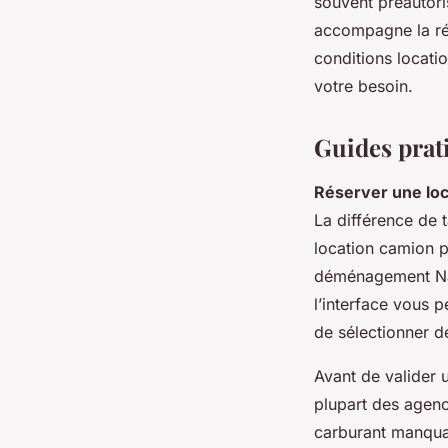
souvent préautori
accompagne la rés
conditions location
votre besoin.
Guides prati
Réserver une loca
La différence de 
location camion p
déménagement Nan
l’interface vous p
de sélectionner d
Avant de valider un
plupart des agence
carburant manquant