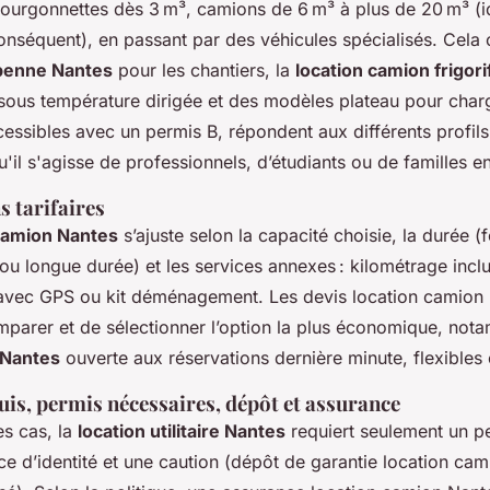
ourgonnettes dès 3 m³, camions de 6 m³ à plus de 20 m³ (i
séquent), en passant par des véhicules spécialisés. Cela
 benne Nantes
pour les chantiers, la
location camion frigor
 sous température dirigée et des modèles plateau pour cha
ccessibles avec un permis B, répondent aux différents profils
il s'agisse de professionnels, d’étudiants ou de familles en 
s tarifaires
 camion Nantes
s’ajuste selon la capacité choisie, la durée (fo
ou longue durée) et les services annexes : kilométrage inclu
re avec GPS ou kit déménagement. Les devis location camion
parer et de sélectionner l’option la plus économique, not
 Nantes
ouverte aux réservations dernière minute, flexibles 
s, permis nécessaires, dépôt et assurance
es cas, la
location utilitaire Nantes
requiert seulement un p
ce d’identité et une caution (dépôt de garantie location ca