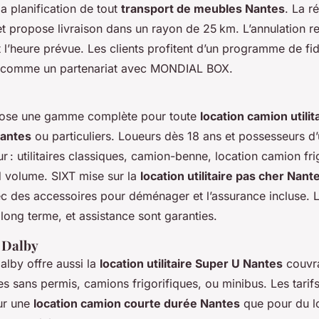
 la planification de tout
transport de meubles Nantes
. La r
et propose livraison dans un rayon de 25 km. L’annulation re
 l’heure prévue. Les clients profitent d’un programme de fid
s comme un partenariat avec MONDIAL BOX.
pose une gamme complète pour toute
location camion utilit
Nantes
ou particuliers. Loueurs dès 18 ans et possesseurs d
r : utilitaires classiques, camion-benne, location camion fr
 volume. SIXT mise sur la
location utilitaire pas cher Nant
c des accessoires pour déménager et l’assurance incluse. L
long terme, et assistance sont garanties.
 Dalby
lby offre aussi la
location utilitaire Super U Nantes
couvra
les sans permis, camions frigorifiques, ou minibus. Les tarif
ur une
location camion courte durée Nantes
que pour du l