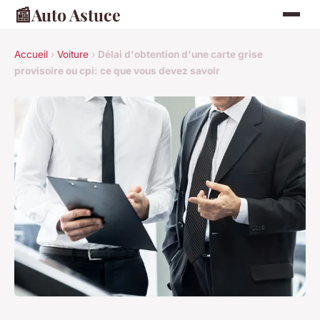
📰
Auto Astuce
Accueil
›
Voiture
›
Délai d'obtention d'une carte grise
provisoire ou cpi: ce que vous devez savoir